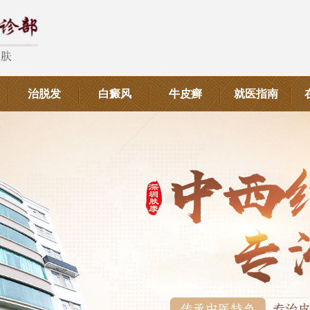
治脱发
白癜风
牛皮癣
就医指南