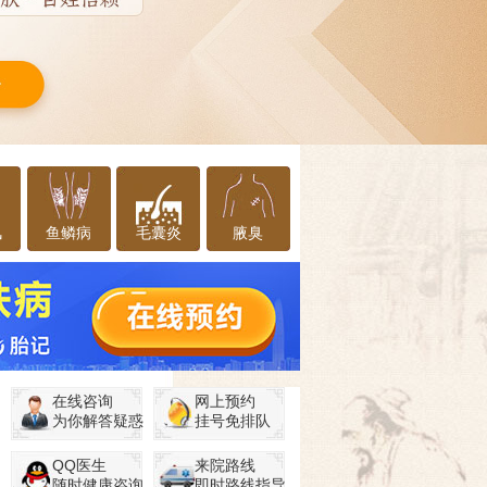
风
鱼鳞病
毛囊炎
腋臭
在线咨询
网上预约
为你解答疑惑
挂号免排队
QQ医生
来院路线
随时健康咨询
即时路线指导