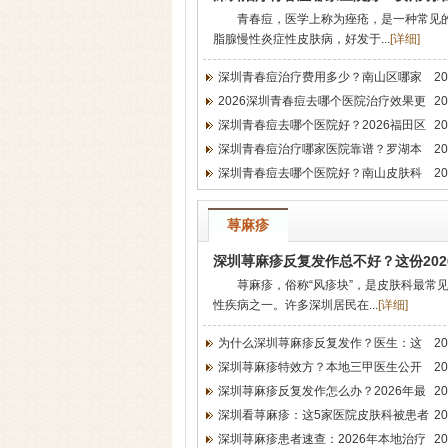
青春痘，医学上称为痤疮，是一种常见
脂腺慢性炎症性皮肤病，好发于...
[
详细
]
深圳青春痘治疗费用多少？南山区哪家
20
2026深圳青春痘去哪个医院治疗效果更
20
深圳青春痘去哪个医院好？2026福田区
20
深圳青春痘治疗哪家医院靠谱？罗湖本
20
深圳青春痘去哪个医院好？南山皮肤科
20
荨麻疹
深圳荨麻疹反复发作总不好？这份20
荨麻疹，俗称“风疹块”，是皮肤科最常
性疾病之一。许多深圳居民在...
[
详细
]
为什么深圳荨麻疹反复发作？医生：这
20
深圳荨麻疹特效方？本地三甲医生公开
20
深圳荨麻疹反复发作怎么办？2026年最
20
深圳看荨麻疹：这5家医院皮肤科被患者
20
深圳荨麻疹患者速查：2026年本地治疗
20