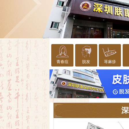
青春痘
脱发
荨麻疹
深