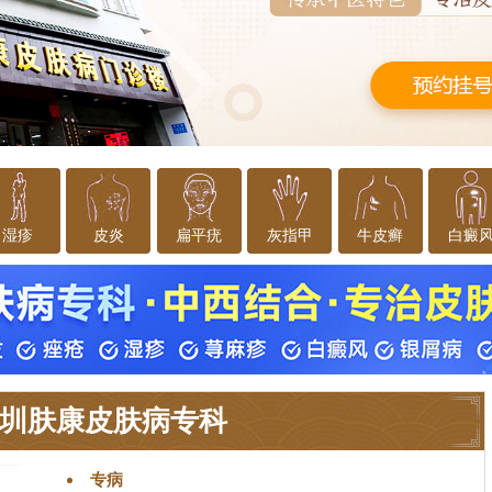
湿疹
皮炎
扁平疣
灰指甲
牛皮癣
白癜
圳肤康皮肤病专科
专病