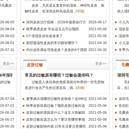
的毛囊皮
皮炎，尤其是反复发作的湿疹、神经性皮炎、接
湿
触性皮炎，在深圳这样高温高湿...
[
详细
]
病人感
26-08-05
深圳皮炎治疗指南：2026年最新诊疗方
2026-06-17
小儿为
26-08-04
秋季易患皮炎 学会这五点可以预防
2021-05-06
湿疹是
26-08-03
5个表现告诉你皮炎来了
2021-05-06
湿疹痒
26-08-01
面部脂溢性皮炎的常识都有哪些？
2021-04-30
小儿湿
26-07-31
内分泌失调会导致皮炎？皮炎的4个诱因
2021-04-30
冬季为
更多>>
更多>>
皮肤过敏
毛
26年深圳正规医院就诊指南请收好，皮肤科专家帮你少走弯路
常见的过敏原有哪些？过敏会遗传吗？
深圳
见的过敏
过敏是人体自身的免疫系统对外界的一些无害物
毛
质进行攻击产生的过度反应，因...
[
详细
]
应，在
26-07-04
夏季易出现哪些过敏性皮肤病？这4种过
2021-05-06
深圳毛
26-07-01
秋季皮肤容易过敏？预防皮肤过敏应该
2021-05-06
告别红
26-06-28
皮肤过敏的原因是什么？这五大致敏因
2021-05-06
毛囊炎
26-06-27
皮肤过敏应该怎么办？要注意哪些事项
2021-05-06
毛囊炎
26-06-26
皮肤过敏影响外观 日常生活要注意哪些
2021-05-06
毛囊炎